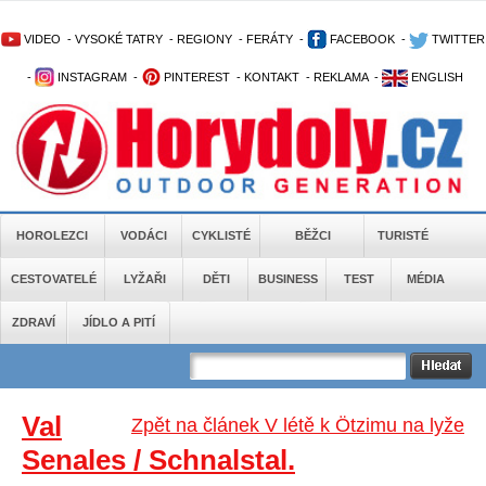
VIDEO
-
VYSOKÉ TATRY
-
REGIONY
-
FERÁTY
-
FACEBOOK
-
TWITTER
-
INSTAGRAM
-
PINTEREST
-
KONTAKT
-
REKLAMA
-
ENGLISH
HOROLEZCI
VODÁCI
CYKLISTÉ
BĚŽCI
TURISTÉ
CESTOVATELÉ
LYŽAŘI
DĚTI
BUSINESS
TEST
MÉDIA
ZDRAVÍ
JÍDLO A PITÍ
Val
Zpět na článek V létě k Ötzimu na lyže
Senales / Schnalstal.