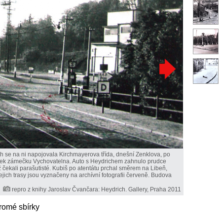
ch se na ni napojovala Kirchmayerova třída, dnešní Zenklova, po
kousek zámečku Vychovatelna. Auto s Heydrichem zahnulo prudce
čekali parašutisté. Kubiš po atentátu prchal směrem na Libeň,
jich trasy jsou vyznačeny na archívní fotografii červeně. Budova
repro z knihy Jaroslav Čvančara: Heydrich. Gallery, Praha 2011
romé sbírky