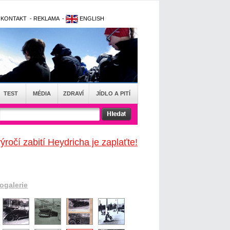
-
KONTAKT
-
REKLAMA
-
ENGLISH
TEST
MÉDIA
ZDRAVÍ
JÍDLO A PITÍ
ročí zabití Heydricha je zaplaťte!
togalerie