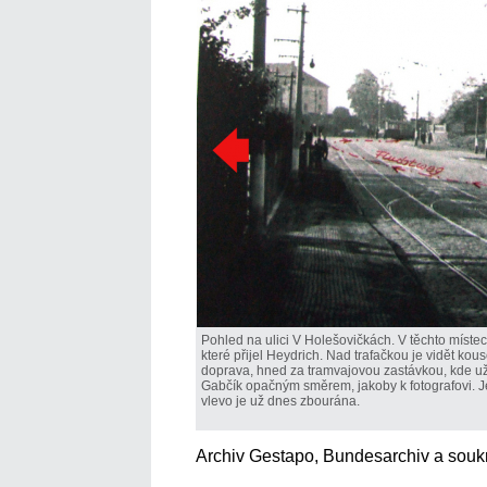
Pohled na ulici V Holešovičkách. V těchto míste
které přijel Heydrich. Nad trafačkou je vidět 
doprava, hned za tramvajovou zastávkou, kde už 
Gabčík opačným směrem, jakoby k fotografovi. Je
vlevo je už dnes zbourána.
Archiv Gestapo, Bundesarchiv a souk