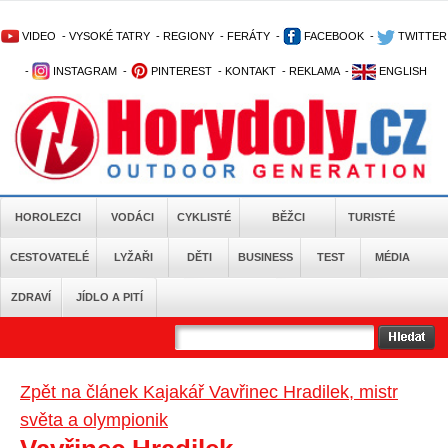
VIDEO
-
VYSOKÉ TATRY
-
REGIONY
-
FERÁTY
-
FACEBOOK
-
TWITTER
-
INSTAGRAM
-
PINTEREST
-
KONTAKT
-
REKLAMA
-
ENGLISH
HOROLEZCI
VODÁCI
CYKLISTÉ
BĚŽCI
TURISTÉ
CESTOVATELÉ
LYŽAŘI
DĚTI
BUSINESS
TEST
MÉDIA
ZDRAVÍ
JÍDLO A PITÍ
Zpět na článek Kajakář Vavřinec Hradilek, mistr
světa a olympionik