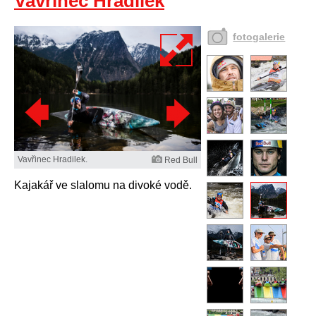
Vavřinec Hradilek
fotogalerie
Vavřinec Hradilek.
Red Bull
Kajakář ve slalomu na divoké vodě.