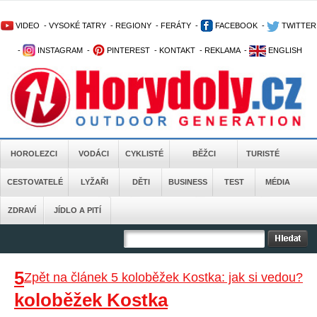
VIDEO
-
VYSOKÉ TATRY
-
REGIONY
-
FERÁTY
-
FACEBOOK
-
TWITTER
-
INSTAGRAM
-
PINTEREST
-
KONTAKT
-
REKLAMA
-
ENGLISH
HOROLEZCI
VODÁCI
CYKLISTÉ
BĚŽCI
TURISTÉ
CESTOVATELÉ
LYŽAŘI
DĚTI
BUSINESS
TEST
MÉDIA
ZDRAVÍ
JÍDLO A PITÍ
5
Zpět na článek 5 koloběžek Kostka: jak si vedou?
koloběžek Kostka