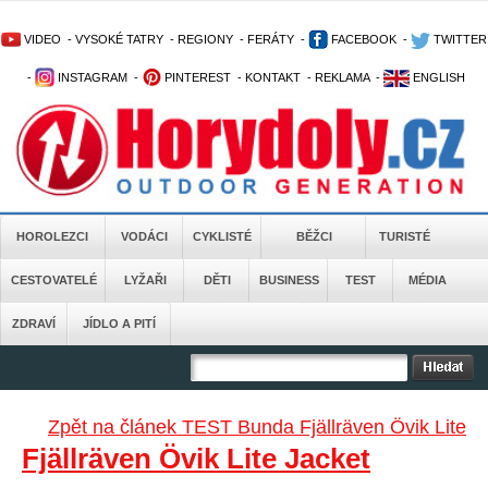
VIDEO
-
VYSOKÉ TATRY
-
REGIONY
-
FERÁTY
-
FACEBOOK
-
TWITTER
-
INSTAGRAM
-
PINTEREST
-
KONTAKT
-
REKLAMA
-
ENGLISH
HOROLEZCI
VODÁCI
CYKLISTÉ
BĚŽCI
TURISTÉ
CESTOVATELÉ
LYŽAŘI
DĚTI
BUSINESS
TEST
MÉDIA
ZDRAVÍ
JÍDLO A PITÍ
Zpět na článek TEST Bunda Fjällräven Övik Lite
Fjällräven Övik Lite Jacket