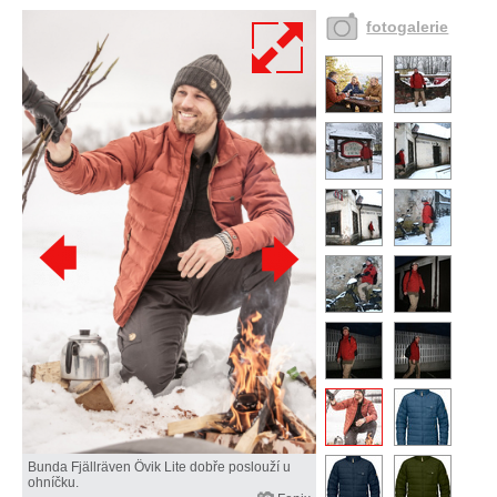
fotogalerie
Bunda Fjällräven Övik Lite dobře poslouží u
ohníčku.