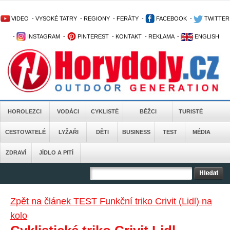
VIDEO
-
VYSOKÉ TATRY
-
REGIONY
-
FERÁTY
-
FACEBOOK
-
TWITTER
-
INSTAGRAM
-
PINTEREST
-
KONTAKT
-
REKLAMA
-
ENGLISH
HOROLEZCI
VODÁCI
CYKLISTÉ
BĚŽCI
TURISTÉ
CESTOVATELÉ
LYŽAŘI
DĚTI
BUSINESS
TEST
MÉDIA
ZDRAVÍ
JÍDLO A PITÍ
Zpět na článek TEST Funkční triko Crivit (Lidl) na
kolo