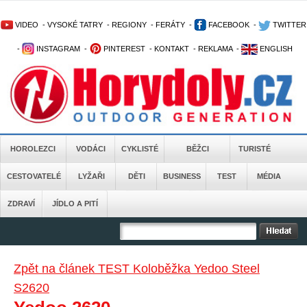
VIDEO
-
VYSOKÉ TATRY
-
REGIONY
-
FERÁTY
-
FACEBOOK
-
TWITTER
-
INSTAGRAM
-
PINTEREST
-
KONTAKT
-
REKLAMA
-
ENGLISH
HOROLEZCI
VODÁCI
CYKLISTÉ
BĚŽCI
TURISTÉ
CESTOVATELÉ
LYŽAŘI
DĚTI
BUSINESS
TEST
MÉDIA
ZDRAVÍ
JÍDLO A PITÍ
Zpět na článek TEST Koloběžka Yedoo Steel
S2620