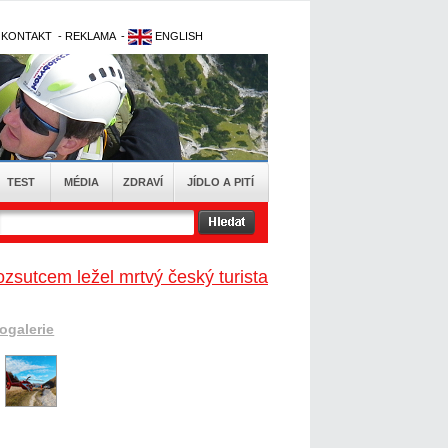
-
KONTAKT
-
REKLAMA
-
ENGLISH
TEST
MÉDIA
ZDRAVÍ
JÍDLO A PITÍ
zsutcem ležel mrtvý český turista
togalerie