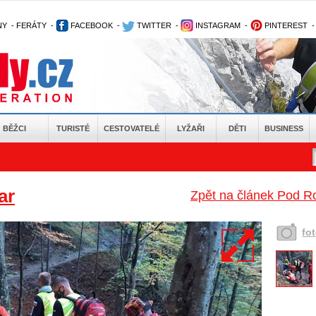
NY
-
FERÁTY
-
FACEBOOK
-
TWITTER
-
INSTAGRAM
-
PINTEREST
BĚŽCI
TURISTÉ
CESTOVATELÉ
LYŽAŘI
DĚTI
BUSINESS
ar
Zpět na článek Pod Ro
fo