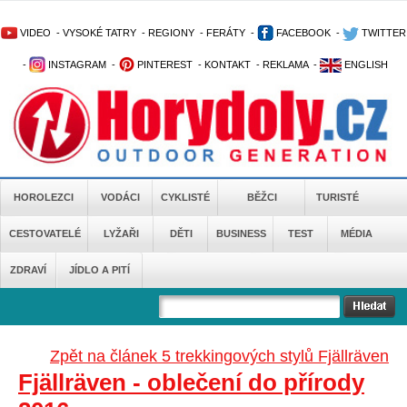
VIDEO
-
VYSOKÉ TATRY
-
REGIONY
-
FERÁTY
-
FACEBOOK
-
TWITTER
-
INSTAGRAM
-
PINTEREST
-
KONTAKT
-
REKLAMA
-
ENGLISH
HOROLEZCI
VODÁCI
CYKLISTÉ
BĚŽCI
TURISTÉ
CESTOVATELÉ
LYŽAŘI
DĚTI
BUSINESS
TEST
MÉDIA
ZDRAVÍ
JÍDLO A PITÍ
Zpět na článek 5 trekkingových stylů Fjällräven
Fjällräven - oblečení do přírody