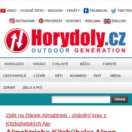
VIDEO
-
VYSOKÉ TATRY
-
REGIONY
-
FERÁTY
-
FACEBOOK
-
TWITTER
-
INSTAGRAM
-
PINTEREST
-
KONTAKT
-
REKLAMA
-
ENGLISH
HOROLEZCI
VODÁCI
CYKLISTÉ
BĚŽCI
TURISTÉ
CESTOVATELÉ
LYŽAŘI
DĚTI
BUSINESS
TEST
MÉDIA
ZDRAVÍ
JÍDLO A PITÍ
Zpět na článek Almabtrieb - shánění krav z
Kitzbühelských Alp