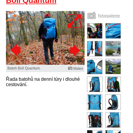
Boll Quantum
fotogalerie
Batoh Boll Quantum.
Mates
Řada batohů na denní túry i dlouhé
cestování.