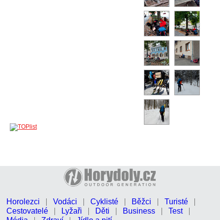
Horolezci
Vodáci
Cyklisté
Běžci
Turisté
Cestovatelé
Lyžaři
Děti
Business
Test