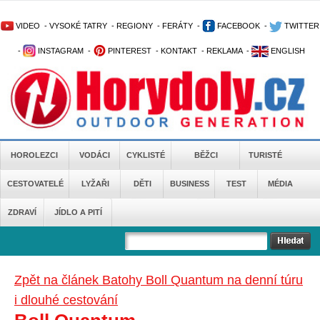
VIDEO
-
VYSOKÉ TATRY
-
REGIONY
-
FERÁTY
-
FACEBOOK
-
TWITTER
-
INSTAGRAM
-
PINTEREST
-
KONTAKT
-
REKLAMA
-
ENGLISH
HOROLEZCI
VODÁCI
CYKLISTÉ
BĚŽCI
TURISTÉ
CESTOVATELÉ
LYŽAŘI
DĚTI
BUSINESS
TEST
MÉDIA
ZDRAVÍ
JÍDLO A PITÍ
Zpět na článek Batohy Boll Quantum na denní túru
i dlouhé cestování