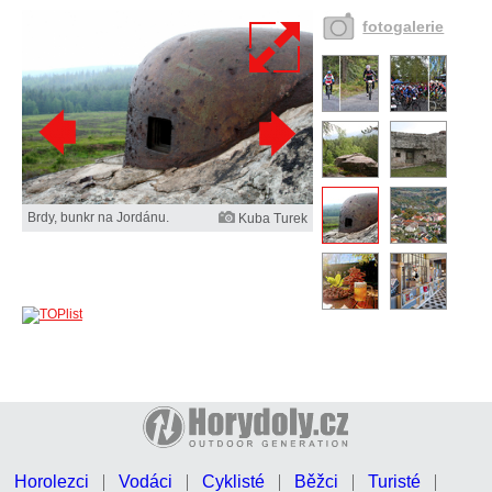
fotogalerie
Brdy, bunkr na Jordánu.
Kuba Turek
Horolezci
Vodáci
Cyklisté
Běžci
Turisté