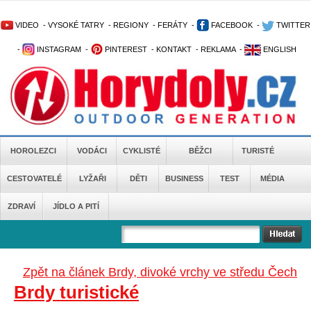
VIDEO
-
VYSOKÉ TATRY
-
REGIONY
-
FERÁTY
-
FACEBOOK
-
TWITTER
-
INSTAGRAM
-
PINTEREST
-
KONTAKT
-
REKLAMA
-
ENGLISH
HOROLEZCI
VODÁCI
CYKLISTÉ
BĚŽCI
TURISTÉ
CESTOVATELÉ
LYŽAŘI
DĚTI
BUSINESS
TEST
MÉDIA
ZDRAVÍ
JÍDLO A PITÍ
Zpět na článek Brdy, divoké vrchy ve středu Čech
Brdy turistické