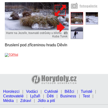
fotogalerie
Hamr na Jezeře, travnaté ostrůvky u břehu.
Kuba Turek
Bruslení pod zříceninou hradu Děvín
Horolezci
Vodáci
Cyklisté
Běžci
Turisté
Cestovatelé
Lyžaři
Děti
Business
Test
Média
Zdraví
Jídlo a pití