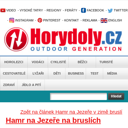
VIDEO
-
VYSOKÉ TATRY
-
REGIONY
-
FERÁTY
-
FACEBOOK
-
TWITTER
-
INSTAGRAM
-
PINTEREST
-
KONTAKT
-
REKLAMA
-
ENGLISH
HOROLEZCI
VODÁCI
CYKLISTÉ
BĚŽCI
TURISTÉ
CESTOVATELÉ
LYŽAŘI
DĚTI
BUSINESS
TEST
MÉDIA
ZDRAVÍ
JÍDLO A PITÍ
Zpět na článek Hamr na Jezeře v zimě bruslí
Hamr na Jezeře na bruslích