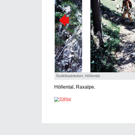
Teufelbadstuben, Höllental.
Höllental, Raxalpe.