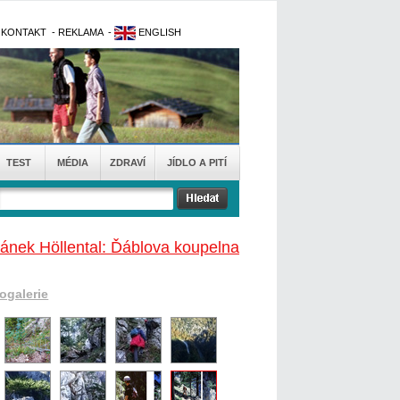
-
KONTAKT
-
REKLAMA
-
ENGLISH
TEST
MÉDIA
ZDRAVÍ
JÍDLO A PITÍ
lánek Höllental: Ďáblova koupelna
togalerie