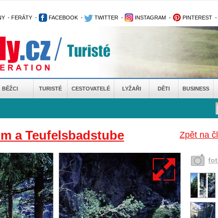
NY
-
FERÁTY
-
FACEBOOK
-
TWITTER
-
INSTAGRAM
-
PINTEREST
BĚŽCI
TURISTÉ
CESTOVATELÉ
LYŽAŘI
DĚTI
BUSINESS
mm a Teufelsbadstube
Zpět na č
fo