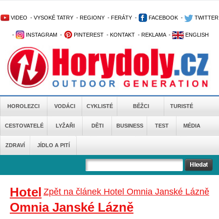
VIDEO
-
VYSOKÉ TATRY
-
REGIONY
-
FERÁTY
-
FACEBOOK
-
TWITTER
-
INSTAGRAM
-
PINTEREST
-
KONTAKT
-
REKLAMA
-
ENGLISH
HOROLEZCI
VODÁCI
CYKLISTÉ
BĚŽCI
TURISTÉ
CESTOVATELÉ
LYŽAŘI
DĚTI
BUSINESS
TEST
MÉDIA
ZDRAVÍ
JÍDLO A PITÍ
Hotel
Zpět na článek Hotel Omnia Janské Lázně
Omnia Janské Lázně