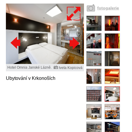
fotogalerie
Hotel Omnia Janské Lázně.
Iveta Kopicová
Ubytování v Krkonoších