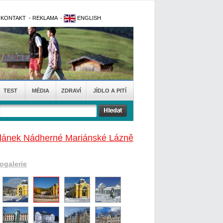
-
KONTAKT
-
REKLAMA
-
ENGLISH
TEST
MÉDIA
ZDRAVÍ
JÍDLO A PITÍ
článek Nádherné Mariánské Lázně
togalerie