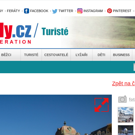
NY
-
FERÁTY
-
FACEBOOK
-
TWITTER
-
INSTAGRAM
-
PINTEREST
BĚŽCI
TURISTÉ
CESTOVATELÉ
LYŽAŘI
DĚTI
BUSINESS
Zpět na 
fo