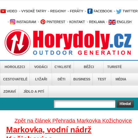
VIDEO
-
VYSOKÉ TATRY
-
REGIONY
-
FERÁTY
-
FACEBOOK
-
TWITTER
-
INSTAGRAM
-
PINTEREST
-
KONTAKT
-
REKLAMA
-
ENGLISH
HOROLEZCI
VODÁCI
CYKLISTÉ
BĚŽCI
TURISTÉ
CESTOVATELÉ
LYŽAŘI
DĚTI
BUSINESS
TEST
MÉDIA
ZDRAVÍ
JÍDLO A PITÍ
Zpět na článek Přehrada Markovka Kožichovice
Markovka, vodní nádrž