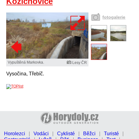
Kožichovice
fotogalerie
Vypuštěná Markovka.
Lesy ČR
Vysočina, Třebíč.
Horolezci
Vodáci
Cyklisté
Běžci
Turisté