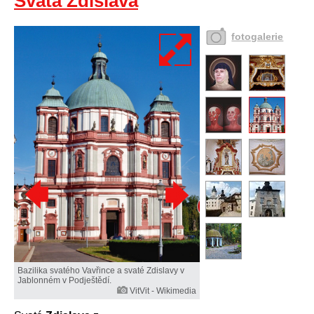
Svatá Zdislava
fotogalerie
Bazilika svatého Vavřince a svaté Zdislavy v
Jablonném v Podještědí.
VitVit - Wikimedia