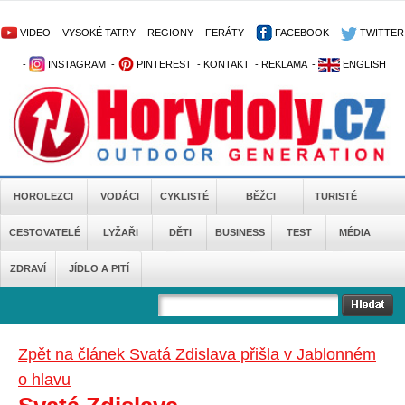
VIDEO
-
VYSOKÉ TATRY
-
REGIONY
-
FERÁTY
-
FACEBOOK
-
TWITTER
-
INSTAGRAM
-
PINTEREST
-
KONTAKT
-
REKLAMA
-
ENGLISH
HOROLEZCI
VODÁCI
CYKLISTÉ
BĚŽCI
TURISTÉ
CESTOVATELÉ
LYŽAŘI
DĚTI
BUSINESS
TEST
MÉDIA
ZDRAVÍ
JÍDLO A PITÍ
Zpět na článek Svatá Zdislava přišla v Jablonném
o hlavu