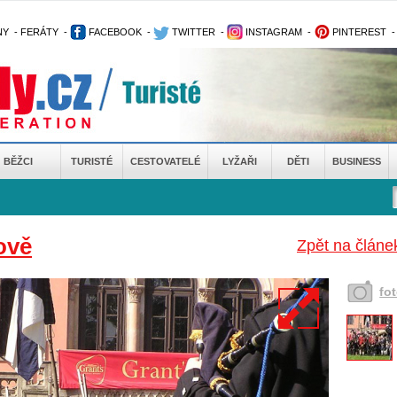
NY
-
FERÁTY
-
FACEBOOK
-
TWITTER
-
INSTAGRAM
-
PINTEREST
BĚŽCI
TURISTÉ
CESTOVATELÉ
LYŽAŘI
DĚTI
BUSINESS
ově
Zpět na článe
fo