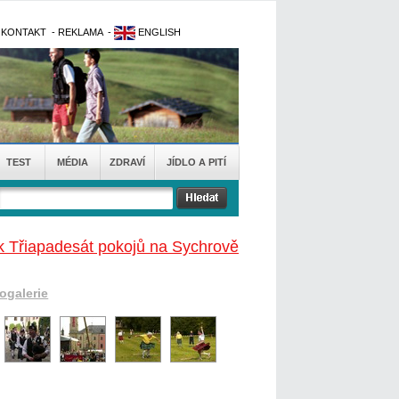
-
KONTAKT
-
REKLAMA
-
ENGLISH
TEST
MÉDIA
ZDRAVÍ
JÍDLO A PITÍ
k Třiapadesát pokojů na Sychrově
togalerie