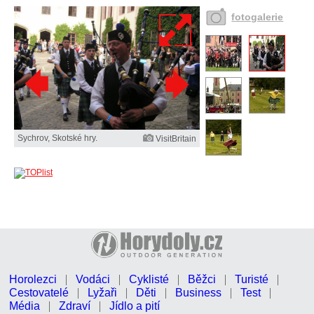
fotogalerie
Sychrov, Skotské hry.
VisitBritain
Horolezci
Vodáci
Cyklisté
Běžci
Turisté
Cestovatelé
Lyžaři
Děti
Business
Test
Média
Zdraví
Jídlo a pití