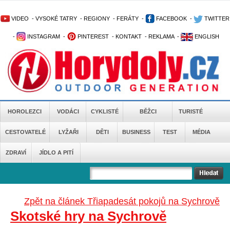
VIDEO
-
VYSOKÉ TATRY
-
REGIONY
-
FERÁTY
-
FACEBOOK
-
TWITTER
-
INSTAGRAM
-
PINTEREST
-
KONTAKT
-
REKLAMA
-
ENGLISH
HOROLEZCI
VODÁCI
CYKLISTÉ
BĚŽCI
TURISTÉ
CESTOVATELÉ
LYŽAŘI
DĚTI
BUSINESS
TEST
MÉDIA
ZDRAVÍ
JÍDLO A PITÍ
Zpět na článek Třiapadesát pokojů na Sychrově
Skotské hry na Sychrově