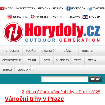
VIDEO
-
VYSOKÉ TATRY
-
REGIONY
-
FERÁTY
-
FACEBOOK
-
TWITTER
-
INSTAGRAM
-
PINTEREST
-
KONTAKT
-
REKLAMA
-
ENGLISH
HOROLEZCI
VODÁCI
CYKLISTÉ
BĚŽCI
TURISTÉ
CESTOVATELÉ
LYŽAŘI
DĚTI
BUSINESS
TEST
MÉDIA
ZDRAVÍ
JÍDLO A PITÍ
Zpět na článek Vánoční trhy v Praze 2025
Vánoční trhy v Praze