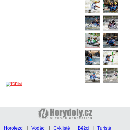
Horolezci
Vodáci
Cyklisté
Běžci
Turisté