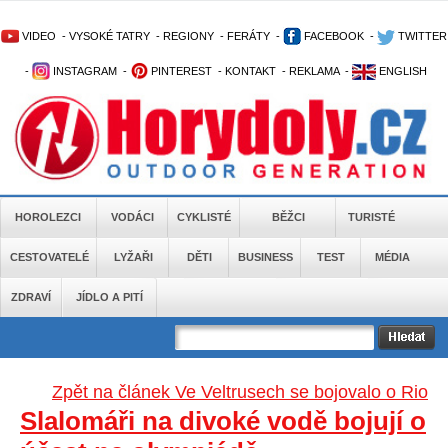
VIDEO
-
VYSOKÉ TATRY
-
REGIONY
-
FERÁTY
-
FACEBOOK
-
TWITTER
-
INSTAGRAM
-
PINTEREST
-
KONTAKT
-
REKLAMA
-
ENGLISH
HOROLEZCI
VODÁCI
CYKLISTÉ
BĚŽCI
TURISTÉ
CESTOVATELÉ
LYŽAŘI
DĚTI
BUSINESS
TEST
MÉDIA
ZDRAVÍ
JÍDLO A PITÍ
Zpět na článek Ve Veltrusech se bojovalo o Rio
Slalomáři na divoké vodě bojují o