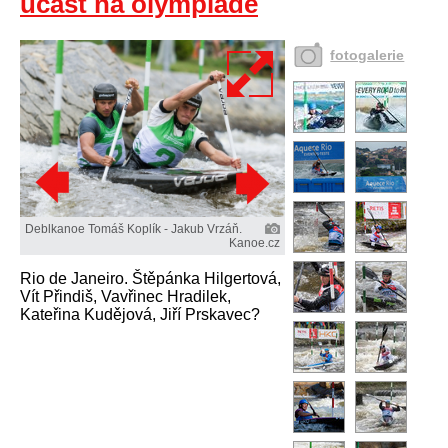
účast na olympiádě
fotogalerie
Deblkanoe Tomáš Koplík - Jakub Vrzáň.
Kanoe.cz
Rio de Janeiro. Štěpánka Hilgertová,
Vít Přindiš, Vavřinec Hradilek,
Kateřina Kudějová, Jiří Prskavec?