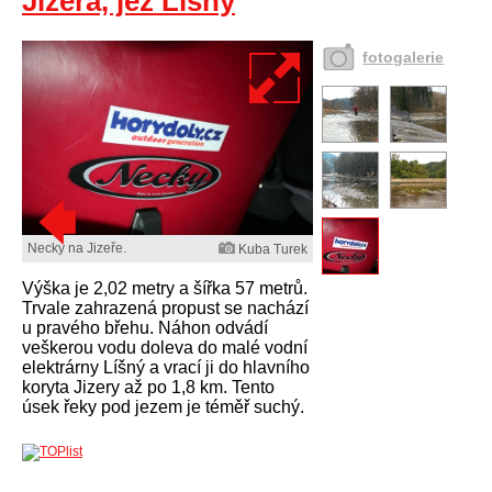
Jizera, jez Líšný
fotogalerie
Necky na Jizeře.
Kuba Turek
Výška je 2,02 metry a šířka 57 metrů.
Trvale zahrazená propust se nachází
u pravého břehu. Náhon odvádí
veškerou vodu doleva do malé vodní
elektrárny Líšný a vrací ji do hlavního
koryta Jizery až po 1,8 km. Tento
úsek řeky pod jezem je téměř suchý.