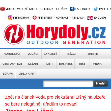
VIDEO
-
VYSOKÉ TATRY
-
REGIONY
-
FERÁTY
-
FACEBOOK
-
TWITTER
-
INSTAGRAM
-
PINTEREST
-
KONTAKT
-
REKLAMA
-
ENGLISH
HOROLEZCI
VODÁCI
CYKLISTÉ
BĚŽCI
TURISTÉ
CESTOVATELÉ
LYŽAŘI
DĚTI
BUSINESS
TEST
MÉDIA
ZDRAVÍ
JÍDLO A PITÍ
Zpět na článek Voda pro elektrárnu Líšný na Jizeře
se bere nelegálně, úřadům to nevadí