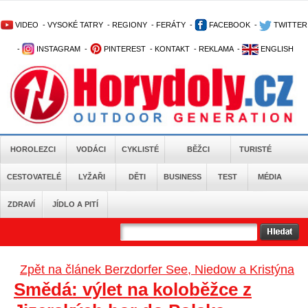
VIDEO
-
VYSOKÉ TATRY
-
REGIONY
-
FERÁTY
-
FACEBOOK
-
TWITTER
-
INSTAGRAM
-
PINTEREST
-
KONTAKT
-
REKLAMA
-
ENGLISH
HOROLEZCI
VODÁCI
CYKLISTÉ
BĚŽCI
TURISTÉ
CESTOVATELÉ
LYŽAŘI
DĚTI
BUSINESS
TEST
MÉDIA
ZDRAVÍ
JÍDLO A PITÍ
Zpět na článek Berzdorfer See, Niedow a Kristýna
Smědá: výlet na koloběžce z