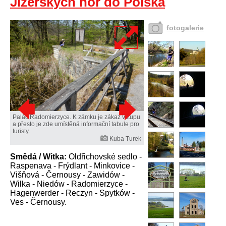
Jizerských hor do Polska
fotogalerie
Palác Radomierzyce. K zámku je zákaz vstupu
a přesto je zde umístěná informační tabule pro
turisty.
Kuba Turek
Smědá / Witka:
Oldřichovské sedlo -
Raspenava - Frýdlant - Minkovice -
Višňová - Černousy - Zawidów -
Wilka - Niedów - Radomierzyce -
Hagenwerder - Reczyn - Spytków -
Ves - Černousy.