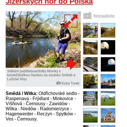
Jizerských hor do Polska
fotogalerie
Setkání paddleboardistky Moniky s
koloběžkářkou Hankou na soutoku Smědé a
Lužické Nisy.
Kuba Turek
Smědá / Witka:
Oldřichovské sedlo -
Raspenava - Frýdlant - Minkovice -
Višňová - Černousy - Zawidów -
Wilka - Niedów - Radomierzyce -
Hagenwerder - Reczyn - Spytków -
Ves - Černousy.