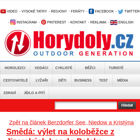
VIDEO
-
VYSOKÉ TATRY
-
REGIONY
-
FERÁTY
-
FACEBOOK
-
TWITTER
-
INSTAGRAM
-
PINTEREST
-
KONTAKT
-
REKLAMA
-
ENGLISH
HOROLEZCI
VODÁCI
CYKLISTÉ
BĚŽCI
TURISTÉ
CESTOVATELÉ
LYŽAŘI
DĚTI
BUSINESS
TEST
MÉDIA
ZDRAVÍ
JÍDLO A PITÍ
Zpět na článek Berzdorfer See, Niedow a Kristýna
Smědá: výlet na koloběžce z