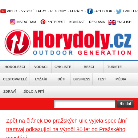
VIDEO
-
VYSOKÉ TATRY
-
REGIONY
-
FERÁTY
-
FACEBOOK
-
TWITTER
-
INSTAGRAM
-
PINTEREST
-
KONTAKT
-
REKLAMA
-
ENGLISH
HOROLEZCI
VODÁCI
CYKLISTÉ
BĚŽCI
TURISTÉ
CESTOVATELÉ
LYŽAŘI
DĚTI
BUSINESS
TEST
MÉDIA
ZDRAVÍ
JÍDLO A PITÍ
Zpět na článek Do pražských ulic vyjela speciální
tramvaj odkazující na výročí 80 let od Pražského