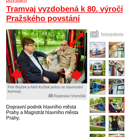
povstání
Tramvaj vyzdobená k 80. výročí
Pražského povstání
fotogalerie
Petr Blažek a Aleš Knížek jedou ve slavnostní
tramvaji.
Radoslav Vnenčák
Dopravní podnik hlavního města
Prahy a Magistrát hlavního města
Prahy.