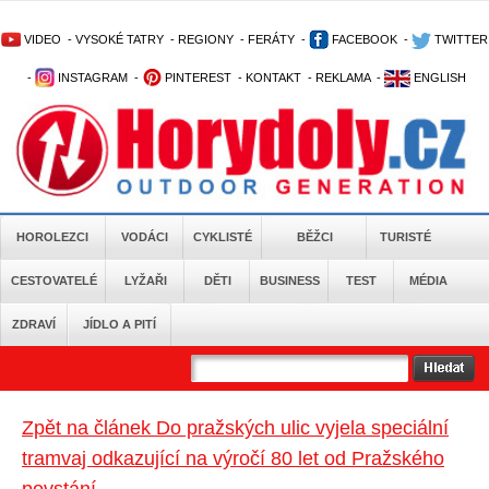
VIDEO
-
VYSOKÉ TATRY
-
REGIONY
-
FERÁTY
-
FACEBOOK
-
TWITTER
-
INSTAGRAM
-
PINTEREST
-
KONTAKT
-
REKLAMA
-
ENGLISH
HOROLEZCI
VODÁCI
CYKLISTÉ
BĚŽCI
TURISTÉ
CESTOVATELÉ
LYŽAŘI
DĚTI
BUSINESS
TEST
MÉDIA
ZDRAVÍ
JÍDLO A PITÍ
Zpět na článek Do pražských ulic vyjela speciální
tramvaj odkazující na výročí 80 let od Pražského