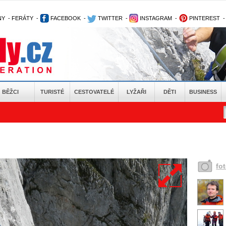
NY
-
FERÁTY
-
FACEBOOK
-
TWITTER
-
INSTAGRAM
-
PINTEREST
BĚŽCI
TURISTÉ
CESTOVATELÉ
LYŽAŘI
DĚTI
BUSINESS
fo