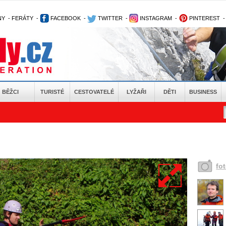
NY
-
FERÁTY
-
FACEBOOK
-
TWITTER
-
INSTAGRAM
-
PINTEREST
BĚŽCI
TURISTÉ
CESTOVATELÉ
LYŽAŘI
DĚTI
BUSINESS
fo