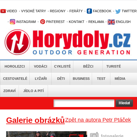
VIDEO
-
VYSOKÉ TATRY
-
REGIONY
-
FERÁTY
-
FACEBOOK
-
TWITTER
-
INSTAGRAM
-
PINTEREST
-
KONTAKT
-
REKLAMA
-
ENGLISH
HOROLEZCI
VODÁCI
CYKLISTÉ
BĚŽCI
TURISTÉ
CESTOVATELÉ
LYŽAŘI
DĚTI
BUSINESS
TEST
MÉDIA
ZDRAVÍ
JÍDLO A PITÍ
Galerie obrázků
Zpět na autora Petr Ptáček
fotogalerie