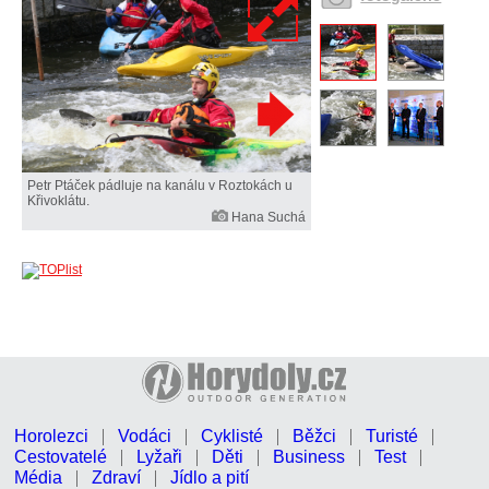
Petr Ptáček pádluje na kanálu v Roztokách u
Křivoklátu.
Hana Suchá
Horolezci
Vodáci
Cyklisté
Běžci
Turisté
Cestovatelé
Lyžaři
Děti
Business
Test
Média
Zdraví
Jídlo a pití