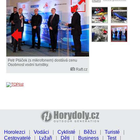
Petr Ptáček (s mikrofonem) dostává cenu
Osobnost vodní turistiky.
Raft.cz
Horolezci
Vodáci
Cyklisté
Běžci
Turisté
Cestovatelé
Lyžaři
Děti
Business
Test