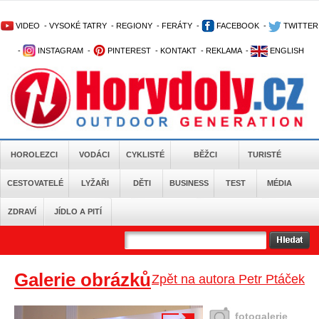
VIDEO
-
VYSOKÉ TATRY
-
REGIONY
-
FERÁTY
-
FACEBOOK
-
TWITTER
-
INSTAGRAM
-
PINTEREST
-
KONTAKT
-
REKLAMA
-
ENGLISH
HOROLEZCI
VODÁCI
CYKLISTÉ
BĚŽCI
TURISTÉ
CESTOVATELÉ
LYŽAŘI
DĚTI
BUSINESS
TEST
MÉDIA
ZDRAVÍ
JÍDLO A PITÍ
Galerie obrázků
Zpět na autora Petr Ptáček
fotogalerie