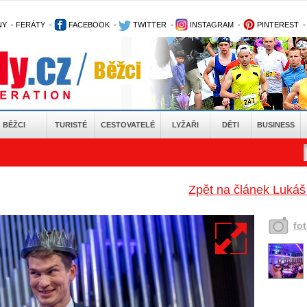
NY
-
FERÁTY
-
FACEBOOK
-
TWITTER
-
INSTAGRAM
-
PINTEREST
BĚŽCI
TURISTÉ
CESTOVATELÉ
LYŽAŘI
DĚTI
BUSINESS
Zpět na článek Lukáš 
fo