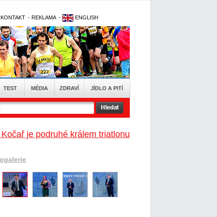
-
KONTAKT
-
REKLAMA
-
ENGLISH
TEST
MÉDIA
ZDRAVÍ
JÍDLO A PITÍ
Kočař je podruhé králem triatlonu
togalerie