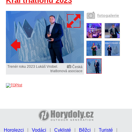
Král triatlonu 2023
fotogalerie
Trenér roku 2023 Lukáš Vrobel.
Česká
triatlonová asociace
Horolezci
Vodáci
Cyklisté
Běžci
Turisté