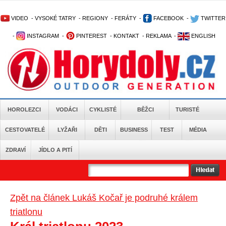
VIDEO
-
VYSOKÉ TATRY
-
REGIONY
-
FERÁTY
-
FACEBOOK
-
TWITTER
-
INSTAGRAM
-
PINTEREST
-
KONTAKT
-
REKLAMA
-
ENGLISH
HOROLEZCI
VODÁCI
CYKLISTÉ
BĚŽCI
TURISTÉ
CESTOVATELÉ
LYŽAŘI
DĚTI
BUSINESS
TEST
MÉDIA
ZDRAVÍ
JÍDLO A PITÍ
Zpět na článek Lukáš Kočař je podruhé králem
triatlonu