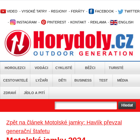
VIDEO
-
VYSOKÉ TATRY
-
REGIONY
-
FERÁTY
-
FACEBOOK
-
TWITTER
-
INSTAGRAM
-
PINTEREST
-
KONTAKT
-
REKLAMA
-
ENGLISH
HOROLEZCI
VODÁCI
CYKLISTÉ
BĚŽCI
TURISTÉ
CESTOVATELÉ
LYŽAŘI
DĚTI
BUSINESS
TEST
MÉDIA
ZDRAVÍ
JÍDLO A PITÍ
Zpět na článek Motolské jamky: Havlík převzal
generační štafetu