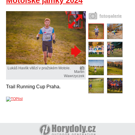
Motolské jamky 2024
fotogalerie
Lukáš Havlík vítězí v pražském Motole.
Martin
Wawrzyczek
Trail Running Cup Praha.