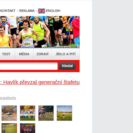
-
KONTAKT
-
REKLAMA
-
ENGLISH
TEST
MÉDIA
ZDRAVÍ
JÍDLO A PITÍ
 Havlík převzal generační štafetu
togalerie