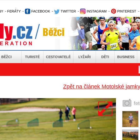
NY
-
FERÁTY
-
FACEBOOK
-
TWITTER
-
INSTAGRAM
-
PINTEREST
BĚŽCI
TURISTÉ
CESTOVATELÉ
LYŽAŘI
DĚTI
BUSINESS
Zpět na článek Motolské jamky:
fo