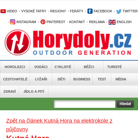
VIDEO
-
VYSOKÉ TATRY
-
REGIONY
-
FERÁTY
-
FACEBOOK
-
TWITTER
-
INSTAGRAM
-
PINTEREST
-
KONTAKT
-
REKLAMA
-
ENGLISH
HOROLEZCI
VODÁCI
CYKLISTÉ
BĚŽCI
TURISTÉ
CESTOVATELÉ
LYŽAŘI
DĚTI
BUSINESS
TEST
MÉDIA
ZDRAVÍ
JÍDLO A PITÍ
Zpět na článek Kutná Hora na elektrokole z
půjčovny