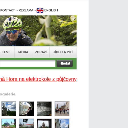
-
KONTAKT
-
REKLAMA
-
ENGLISH
TEST
MÉDIA
ZDRAVÍ
JÍDLO A PITÍ
ná Hora na elektrokole z půjčovny
togalerie