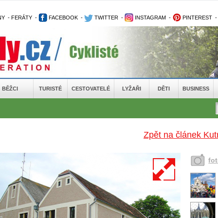
NY
-
FERÁTY
-
FACEBOOK
-
TWITTER
-
INSTAGRAM
-
PINTEREST
BĚŽCI
TURISTÉ
CESTOVATELÉ
LYŽAŘI
DĚTI
BUSINESS
Zpět na článek Kut
fo