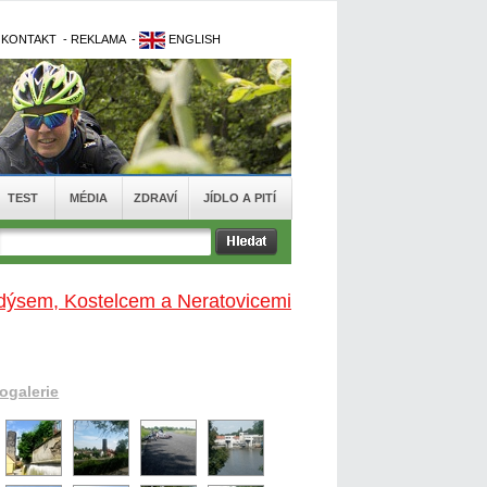
-
KONTAKT
-
REKLAMA
-
ENGLISH
TEST
MÉDIA
ZDRAVÍ
JÍDLO A PITÍ
dýsem, Kostelcem a Neratovicemi
togalerie