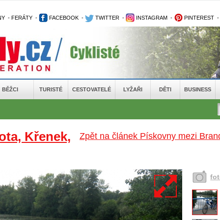
NY
-
FERÁTY
-
FACEBOOK
-
TWITTER
-
INSTAGRAM
-
PINTEREST
BĚŽCI
TURISTÉ
CESTOVATELÉ
LYŽAŘI
DĚTI
BUSINESS
ota, Křenek,
Zpět na článek Pískovny mezi Bran
fo