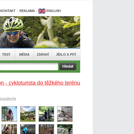
-
KONTAKT
-
REKLAMA
-
ENGLISH
TEST
MÉDIA
ZDRAVÍ
JÍDLO A PITÍ
n - cykloturista do těžkého terénu
togalerie