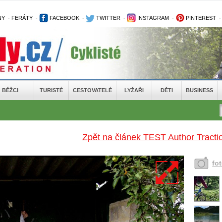
NY
-
FERÁTY
-
FACEBOOK
-
TWITTER
-
INSTAGRAM
-
PINTEREST
BĚŽCI
TURISTÉ
CESTOVATELÉ
LYŽAŘI
DĚTI
BUSINESS
Zpět na článek TEST Author Tractio
fo