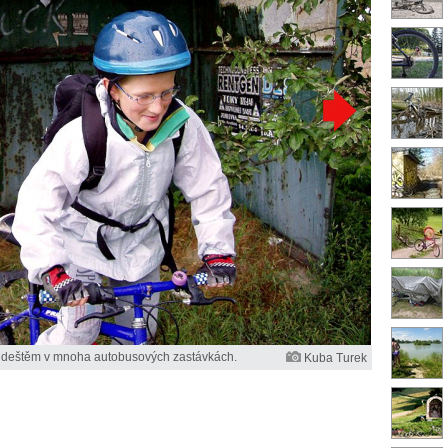
d deštěm v mnoha autobusových zastávkách.
Kuba Turek