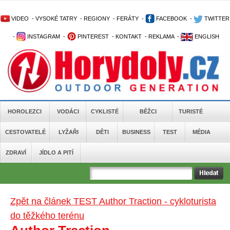
VIDEO
-
VYSOKÉ TATRY
-
REGIONY
-
FERÁTY
-
FACEBOOK
-
TWITTER
-
INSTAGRAM
-
PINTEREST
-
KONTAKT
-
REKLAMA
-
ENGLISH
HOROLEZCI
VODÁCI
CYKLISTÉ
BĚŽCI
TURISTÉ
CESTOVATELÉ
LYŽAŘI
DĚTI
BUSINESS
TEST
MÉDIA
ZDRAVÍ
JÍDLO A PITÍ
Zpět na článek TEST Author Traction - cykloturista
do těžkého terénu