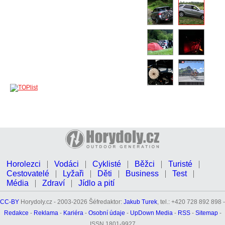
Horolezci
Vodáci
Cyklisté
Běžci
Turisté
Cestovatelé
Lyžaři
Děti
Business
Test
Média
Zdraví
Jídlo a pití
CC-BY
Horydoly.cz - 2003-2026 Šéfredaktor:
Jakub Turek
, tel.: +420 728 892 898 -
Redakce
-
Reklama
-
Kariéra
-
Osobní údaje
-
UpDown Media
-
RSS
-
Sitemap
-
ISSN 1801-9927