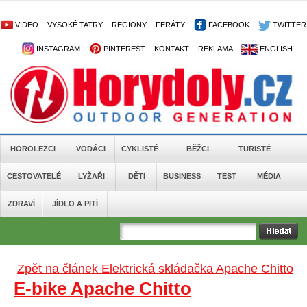
VIDEO
-
VYSOKÉ TATRY
-
REGIONY
-
FERÁTY
-
FACEBOOK
-
TWITTER
-
INSTAGRAM
-
PINTEREST
-
KONTAKT
-
REKLAMA
-
ENGLISH
HOROLEZCI
VODÁCI
CYKLISTÉ
BĚŽCI
TURISTÉ
CESTOVATELÉ
LYŽAŘI
DĚTI
BUSINESS
TEST
MÉDIA
ZDRAVÍ
JÍDLO A PITÍ
Zpět na článek Elektrická skládačka Apache Chitto
E-bike Apache Chitto