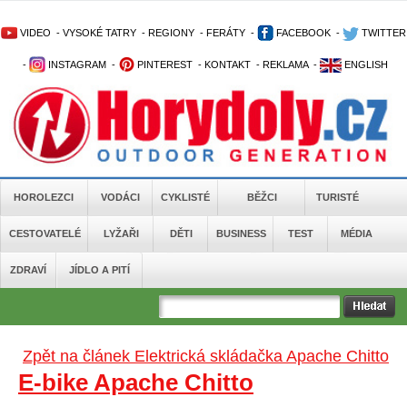
VIDEO
-
VYSOKÉ TATRY
-
REGIONY
-
FERÁTY
-
FACEBOOK
-
TWITTER
-
INSTAGRAM
-
PINTEREST
-
KONTAKT
-
REKLAMA
-
ENGLISH
HOROLEZCI
VODÁCI
CYKLISTÉ
BĚŽCI
TURISTÉ
CESTOVATELÉ
LYŽAŘI
DĚTI
BUSINESS
TEST
MÉDIA
ZDRAVÍ
JÍDLO A PITÍ
Zpět na článek Elektrická skládačka Apache Chitto
E-bike Apache Chitto