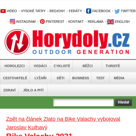
VIDEO
-
VYSOKÉ TATRY
-
REGIONY
-
FERÁTY
-
FACEBOOK
-
TWITTER
-
INSTAGRAM
-
PINTEREST
-
KONTAKT
-
REKLAMA
-
ENGLISH
HOROLEZCI
VODÁCI
CYKLISTÉ
BĚŽCI
TURISTÉ
CESTOVATELÉ
LYŽAŘI
DĚTI
BUSINESS
TEST
MÉDIA
ZDRAVÍ
JÍDLO A PITÍ
Zpět na článek Zlato na Bike Valachy vybojoval
Jaroslav Kulhavý