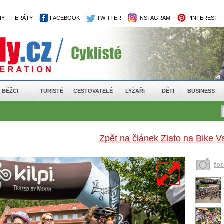
NY
-
FERÁTY
-
FACEBOOK
-
TWITTER
-
INSTAGRAM
-
PINTEREST
BĚŽCI
TURISTÉ
CESTOVATELÉ
LYŽAŘI
DĚTI
BUSINESS
Zpět na článek Zlato na Bike V
fo