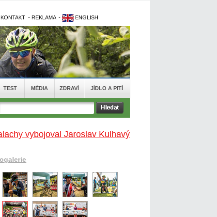
-
KONTAKT
-
REKLAMA
-
ENGLISH
TEST
MÉDIA
ZDRAVÍ
JÍDLO A PITÍ
alachy vybojoval Jaroslav Kulhavý
togalerie