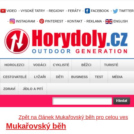
VIDEO
-
VYSOKÉ TATRY
-
REGIONY
-
FERÁTY
-
FACEBOOK
-
TWITTER
-
INSTAGRAM
-
PINTEREST
-
KONTAKT
-
REKLAMA
-
ENGLISH
HOROLEZCI
VODÁCI
CYKLISTÉ
BĚŽCI
TURISTÉ
CESTOVATELÉ
LYŽAŘI
DĚTI
BUSINESS
TEST
MÉDIA
ZDRAVÍ
JÍDLO A PITÍ
Zpět na článek Mukařovský běh pro celou ves
Mukařovský běh