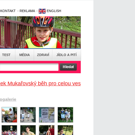
-
KONTAKT
-
REKLAMA
-
ENGLISH
TEST
MÉDIA
ZDRAVÍ
JÍDLO A PITÍ
nek Mukařovský běh pro celou ves
togalerie