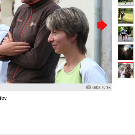
Kuba Turek
řov.