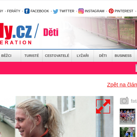
NY
-
FERÁTY
-
FACEBOOK
-
TWITTER
-
INSTAGRAM
-
PINTEREST
BĚŽCI
TURISTÉ
CESTOVATELÉ
LYŽAŘI
DĚTI
BUSINESS
Zpět na člá
fo