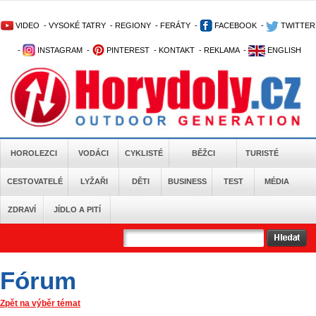
VIDEO
-
VYSOKÉ TATRY
-
REGIONY
-
FERÁTY
-
FACEBOOK
-
TWITTER
-
INSTAGRAM
-
PINTEREST
-
KONTAKT
-
REKLAMA
-
ENGLISH
HOROLEZCI
VODÁCI
CYKLISTÉ
BĚŽCI
TURISTÉ
CESTOVATELÉ
LYŽAŘI
DĚTI
BUSINESS
TEST
MÉDIA
ZDRAVÍ
JÍDLO A PITÍ
Fórum
Zpět na výběr témat