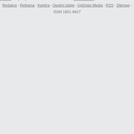
Redakce
-
Reklama
-
Kariéra
-
Osobní údaje
-
UpDown Media
-
RSS
-
Sitemap
-
ISSN 1801-9927