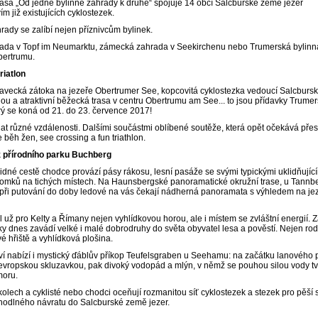
trasa „Od jedné bylinné zahrady k druhé“ spojuje 14 obcí Salcburské země jezer
ím již existujících cyklostezek.
hrady se zalíbí nejen příznivcům bylinek.
rada v Topf im Neumarktu, zámecká zahrada v Seekirchenu nebo Trumerská bylinn
bertrumu.
riatlon
avecká zátoka na jezeře Obertrumer See, kopcovitá cyklostezka vedoucí Salcburs
inou a atraktivní běžecká trasa v centru Obertrumu am See... to jsou přídavky Trume
terý se koná od 21. do 23. července 2017!
lat různé vzdálenosti. Dalšími součástmi oblíbené soutěže, která opět očekává pře
 běh žen, see crossing a fun triathlon.
 přírodního parku Buchberg
idné cestě chodce provází pásy rákosu, lesní pasáže se svými typickými uklidňujíc
domků na tichých místech. Na Haunsbergské panoramatické okružní trase, u Tannb
při putování do doby ledové na vás čekají nádherná panoramata s výhledem na je
 už pro Kelty a Římany nejen vyhlídkovou horou, ale i místem se zvláštní energií. 
y dnes zavádí velké i malé dobrodruhy do světa obyvatel lesa a pověstí. Nejen rod
vé hřiště a vyhlídková plošina.
í nabízí i mystický ďáblův příkop Teufelsgraben u Seehamu: na začátku lanového 
vropskou skluzavkou, pak divoký vodopád a mlýn, v němž se pouhou silou vody tv
moru.
 kolech a cyklisté nebo chodci oceňují rozmanitou síť cyklostezek a stezek pro pěší 
hodlného návratu do Salcburské země jezer.