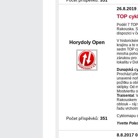
Počet příspěvků:
351
26.8.2019
TOP cyk
Podél 7 TOP
Rakouska. So
dispozici v 
V historické
Horydoly Open
krajinu a to 
sedm TOP cyk
mnoha pohost
zárukou pro 
lokalitu v D
Dunajská c
Prochází pře
unavené noh
požitku a ob
sklípky. Od 
Mostviertlu 
Traisental
. 
Rakouskem a
oblouk – rá
řadu vrcholn
Cyklomapu s
Počet příspěvků:
351
Yvette Pola
8.8.2017 