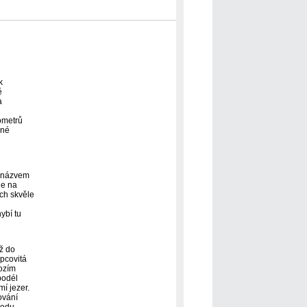
k
ě
a
lometrů
sné
s názvem
de na
ech skvěle
ybí tu
ž do
pcovitá
hozím
podél
í jezer.
ování
bodu