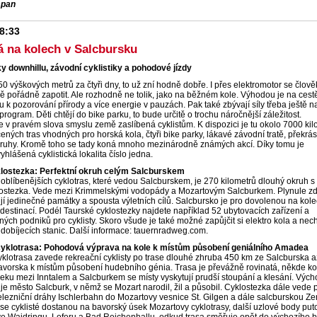
mpan
08:33
 na kolech v Salcbursku
y downhillu, závodní cyklistiky a pohodové jízdy
0 výškových metrů za čtyři dny, to už zní hodně dobře. I přes elektromotor se člově
dě pořádně zapotit. Ale rozhodně ne tolik, jako na běžném kole. Výhodou je na cest
u k pozorování přírody a více energie v pauzách. Pak také zbývají síly třeba ještě n
rogram. Děti chtějí do bike parku, to bude určitě o trochu náročnější záležitost.
e v pravém slova smyslu země zaslíbená cyklistům. K dispozici je tu okolo 7000 ki
ených tras vhodných pro horská kola, čtyři bike parky, lákavé závodní tratě, překrá
kruhy. Kromě toho se tady koná mnoho mezinárodně známých akcí. Díky tomu je
hlášená cyklistická lokalita číslo jedna.
lostezka: Perfektní okruh celým Salcburskem
oblíbenějších cyklotras, které vedou Salcburskem, je 270 kilometrů dlouhý okruh 
lostezka. Vede mezi Krimmelskými vodopády a Mozartovým Salcburkem. Plynule z
í jedinečné památky a spousta výletních cílů. Salcbursko je pro dovolenou na kol
destinací. Podél Taurské cyklostezky najdete například 52 ubytovacích zařízení a
ných podniků pro cyklisty. Skoro všude je také možné zapůjčit si elektro kola a nech
ť dobíjecích stanic. Další informace: tauernradweg.com.
yklotrasa: Pohodová výprava na kole k místům působení geniálního Amadea
klotrasa zavede rekreační cyklisty po trase dlouhé zhruba 450 km ze Salcburska a
avorska k místům působení hudebního génia. Trasa je převážně rovinatá, někde ko
eku mezi Inntalem a Salcburkem se místy vyskytují prudší stoupání a klesání. Výc
je město Salcburk, v němž se Mozart narodil, žil a působil. Cyklostezka dále vede 
železniční dráhy Ischlerbahn do Mozartovy vesnice St. Gilgen a dále salcburskou Zem
se cyklisté dostanou na bavorský úsek Mozartovy cyklotrasy, další uzlové body put
e Waidringu, Loferu a Bad Reichenhallu, odkud trasa směřuje opět do výchozího 