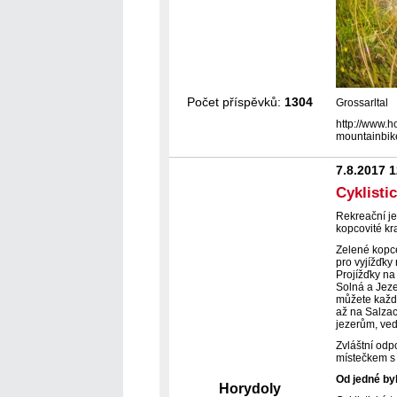
Počet příspěvků:
1304
Grossarltal
http://www.
mountainbik
7.8.2017 
Cyklisti
Rekreační j
kopcovité kra
Zelené kopce
pro vyjížďky 
Projížďky na
Solná a Jeze
můžete každ
až na Salzac
jezerům, ved
Zvláštní odp
místečkem s 
Od jedné by
Horydoly