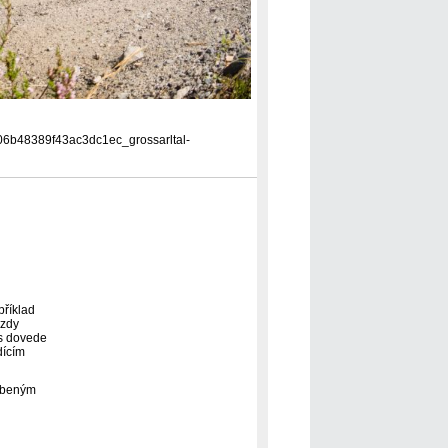
4906b48389f43ac3dc1ec_grossarltal-
příklad
ězdy
ás dovede
dícím
líbeným