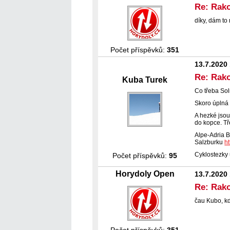
Re: Rako
díky, dám to
Počet příspěvků:
351
13.7.2020
Re: Rako
Kuba Turek
Co třeba Sol
Skoro úplná
A hezké jsou
do kopce. Tř
Alpe-Adria 
Salzburku
h
Cyklostezky
Počet příspěvků:
95
Horydoly Open
13.7.2020
Re: Rak
čau Kubo, kd