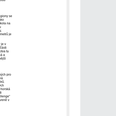
egiony se
ako
 kola na
u
y,
 metrů je
 je v
části
otva tu
ká a
nější
ných pro
ná
trů.
ých
o horská
58
allenge“
Areně v
o