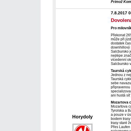
Primož Ko
7.8.2017 
Dovolená
Pro milovník
Překonat 265
může při jíz
dostatek čas
downhillový p
Salcbursko j
nejlépe znač
vícedenní o
Salcbursko vy
Taurská cyk
Jednou z nej
Taurská cyk
sebe navazuj
připravenou 
specializova
ani hustá sí
Mozartova c
Mozartova cy
Tyrolska a B
a pouze v ús
Horydoly
bodem trasy 
trasy staré 
Přes Laufen 
nalezneme v