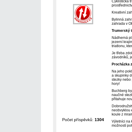
Cyklistická 
prostřednictv
Kreativní za
Bylinná zah
zahrada v O
Trumerský t
Nádherná pl
jezerní kraj
triatlonu, k
Je třeba zdo
závodníků, je
Procházka z
Na jeho pokl
a skupinky 
stezky nebo 
hory!
Buchberg byl
naučné stezk
přitahuje no
Dobrodružstv
neobvyklou e
koule z mra
Počet příspěvků:
1304
Výletníci na
možností po