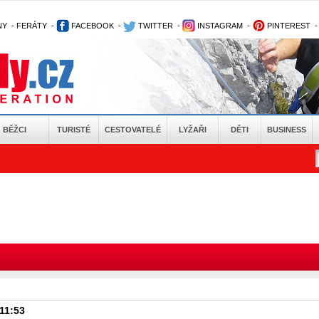
NY
-
FERÁTY
-
FACEBOOK
-
TWITTER
-
INSTAGRAM
-
PINTEREST
BĚŽCI
TURISTÉ
CESTOVATELÉ
LYŽAŘI
DĚTI
BUSINESS
 11:53