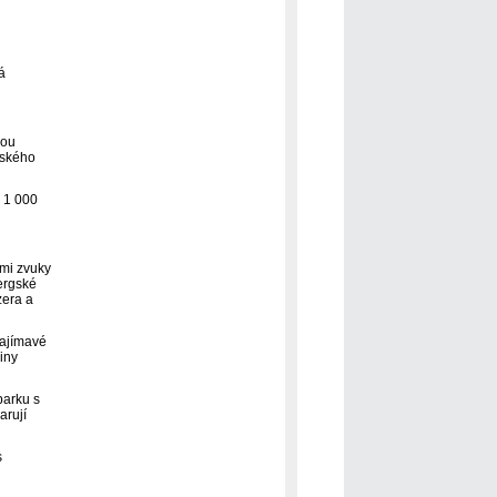
á
kou
rského
s 1 000
ími zvuky
ergské
zera a
Zajímavé
iny
parku s
arují
s