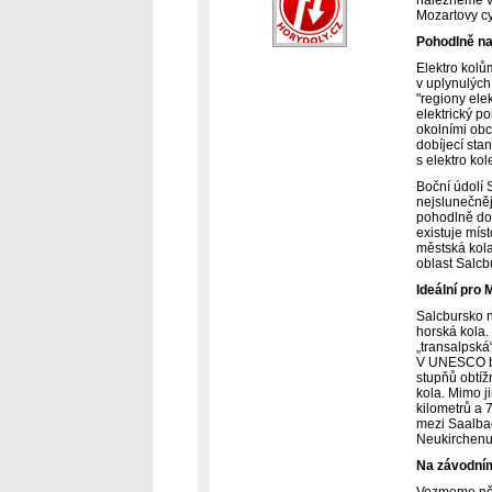
Mozartovy cy
Pohodlně na
Elektro kolů
v uplynulých 
"regiony elek
elektrický p
okolními obc
dobíjecí sta
s elektro ko
Boční údolí 
nejslunečněj
pohodlně dos
existuje mís
městská kola
oblast Salcb
Ideální pro
Salcbursko n
horská kola.
„transalpská
V UNESCO bi
stupňů obtíž
kola. Mimo j
kilometrů a 
mezi Saalba
Neukirchenu.
Na závodní
Vezmeme něk