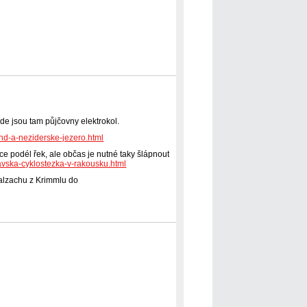
de jsou tam půjčovny elektrokol.
and-a-neziderske-jezero.html
pce podél řek, ale občas je nutné taky šlápnout
ravska-cyklostezka-v-rakousku.html
alzachu z Krimmlu do