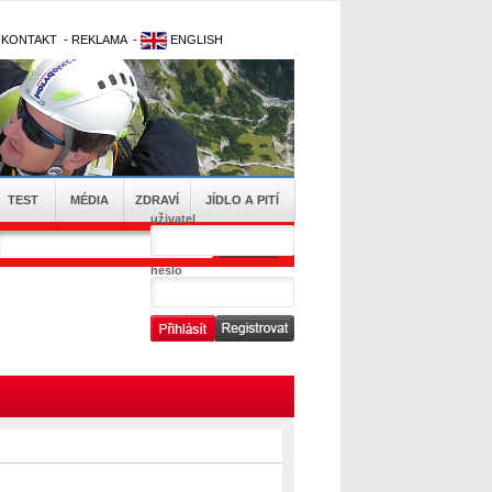
-
KONTAKT
-
REKLAMA
-
ENGLISH
TEST
MÉDIA
ZDRAVÍ
JÍDLO A PITÍ
uživatel
heslo