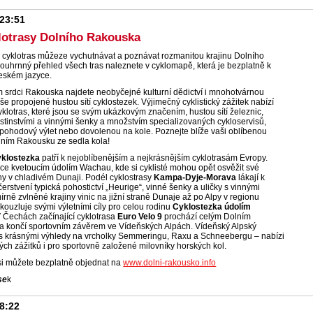
 23:51
lotrasy Dolního Rakouska
 cyklotras můžeze vychutnávat a poznávat rozmanitou krajinu Dolního
uhrnný přehled všech tras naleznete v cyklomapě, která je bezplatně k
českém jazyce.
m srdci Rakouska najdete neobyčejné kulturní dědictví i mnohotvárnou
vše propojené hustou sítí cyklostezek. Výjimečný cyklistický zážitek nabízí
lotras, které jsou se svým ukázkovým značením, hustou sítí železnic,
instvími a vinnými šenky a množstvím specializovaných cykloservisů,
pohodový výlet nebo dovolenou na kole. Poznejte blíže vaši oblíbenou
olním Rakousku ze sedla kola!
yklostezka
patří k nejoblíbenějším a nejkrásnějším cyklotrasám Evropy.
ce kvetoucím údolím Wachau, kde si cyklisté mohou opět osvěžit své
y v chladivém Dunaji. Podél cyklostrasy
Kampa-Dyje-Morava
lákají k
čerstvení typická pohostictví „Heurige“, vinné šenky a uličky s vinnými
mírně zvlněné krajiny vinic na jižní straně Dunaje až po Alpy v regionu
okouzluje svými výletními cíly pro celou rodinu
Cyklostezka údolím
V Čechách začínající cyklotrasa
Euro Velo 9
prochází celým Dolním
 končí sportovním závěrem ve Vídeňských Alpách. Vídeňský Alpský
j s krásnými výhledy na vrcholky Semmeringu, Raxu a Schneebergu – nabízi
ých zážitků i pro sportovně založené milovníky horských kol.
i můžete bezplatně objednat na
www.dolni-rakousko.info
se
k
08:22