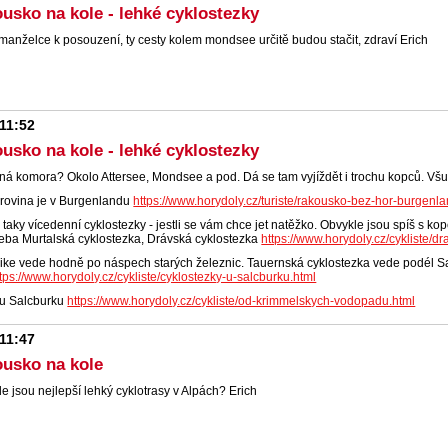
usko na kole - lehké cyklostezky
 manželce k posouzení, ty cesty kolem mondsee určitě budou stačit, zdraví Erich
 11:52
usko na kole - lehké cyklostezky
ná komora? Okolo Attersee, Mondsee a pod. Dá se tam vyjíždět i trochu kopců. Všu
 rovina je v Burgenlandu
https://www.horydoly.cz/turiste/rakousko-bez-hor-burgenl
 taky vícedenní cyklostezky - jestli se vám chce jet natěžko. Obvykle jsou spíš s ko
eba Murtalská cyklostezka, Drávská cyklostezka
https://www.horydoly.cz/cykliste/d
Bike vede hodně po náspech starých železnic. Tauernská cyklostezka vede podél S
ttps://www.horydoly.cz/cykliste/cyklostezky-u-salcburku.html
 u Salcburku
https://www.horydoly.cz/cykliste/od-krimmelskych-vodopadu.html
 11:47
ousko na kole
e jsou nejlepší lehký cyklotrasy v Alpách? Erich