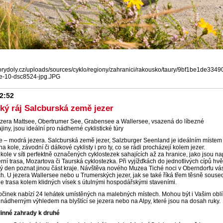
horydoly.cz/uploads/sources/cyklo/regiony/zahranici/rakousko/taury/9bf1be1de33
e-10-dsc8524-jpg.JPG
12:52
cký ráj Salcburská země jezer
ezera Mattsee, Obertrumer See, Grabensee a Wallersee, vsazená do líbezné
jiny, jsou ideální pro nádherné cyklistické túry
 – modrá jezera. Salcburská země jezer, Salzburger Seenland je ideálním místem
na kole, závodní či dálkové cyklisty i pro ty, co se rádi procházejí kolem jezer.
 kole v síti perfektně označených cyklostezek sahajících až za hranice, jako jsou na
rní trasa, Mozartova či Taurská cyklostezka. Při vyjížďkách do jednotlivých cípů hv
ý den poznat jinou část kraje. Návštěva nového Muzea Tiché noci v Oberndorfu v
h. U jezera Wallersee nebo u Trumerských jezer, jak se také říká třem těsně souse
e trasa kolem klidných vísek s útulnými hospodářskými staveními.
očinek nabízí 24 lehátek umístěných na malebných místech. Mohou být i Vašim ob
nádherným výhledem na blyštící se jezera nebo na Alpy, které jsou na dosah ruky.
linné zahrady k druhé