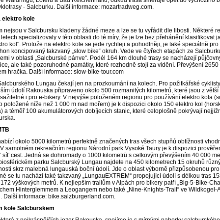
klotrasy - Salcburku. Další informace: mozartradweg.com.
 elektro kole
m nejsou v Salcbursku kladeny žádné meze a lze se tu vyřádit dle libosti. Některé r
letech specializovaly v této oblasti do té míry, že je lze bez přehánění klasifikovat j
tro kol". Protože na elektro kole se jede rychleji a pohodlněji, je také speciálně pro
ohon koncipovaný takzvaný „slow bike“ okruh. Vede ve čtyřech etapách ze Salcburk
emi v oblasti „Salcburské pánve“. Podél 164 km dlouhé trasy se nacházejí půjčovn
nice, ale také pozoruhodné památky, které rozhodně stojí za vidění. Převýšení 2650
lem hračka. Další informace: slow-bike-tour.com
Salcburského Lungau čekají jen na prozkoumání na kolech. Pro požitkářské cyklisty
ším údolí Rakouska připraveno okolo 500 rozmanitých kilometrů, které jsou z větší 
ažitelné i pro e-bikery. V nejvýše položeném regionu pro používání elektro kola (s
to položené níže než 1 000 m nad mořem) je k dispozici okolo 150 elektro kol (hors
) a téměř 100 akumulátorových dobíjecích stanic, které celoplošně pokrývají nejjiž
urska.
 MTB
abízí okolo 5000 kilometrů perfektně značených tras všech stupňů obtížnosti vhod
 V samotném rekreačním regionu Národní park Vysoké Taury je k dispozici prověře
“ síť cest. Jedná se dohromady o 1000 kilometrů s celkovým převýšením 40 000 me
osférickém parku Salcburský Lungau najdete na 450 kilometrech 15 okruhů různ
nosti skrz malebná lungauská boční údolí. Jde o oblast výborně přizpůsobenou pr
iné se tu nachází také takzvaný „LungauEXTREM“ propojující údolí s délkou tras 1
7172 výškových metrů. K nejlepším trailům v Alpách pro bikery patří „Big-5-Bike-Ch
chem Hinterglemmem a Leogangem nebo také „Nine-Knights-Trail“ ve Wildkogel-
 Další informace: bike.salzburgerland.com.
m kole Salcburskem
terá z nejkrásnějších jezer Rakouska, spojíme je s mírnými pahorky salcburskéh