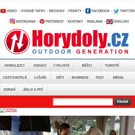
VIDEO
-
VYSOKÉ TATRY
-
REGIONY
-
FERÁTY
-
FACEBOOK
-
TWITTER
-
INSTAGRAM
-
PINTEREST
-
KONTAKT
-
REKLAMA
-
ENGLISH
HOROLEZCI
VODÁCI
CYKLISTÉ
BĚŽCI
TURISTÉ
CESTOVATELÉ
LYŽAŘI
DĚTI
BUSINESS
TEST
MÉDIA
ZDRAVÍ
JÍDLO A PITÍ