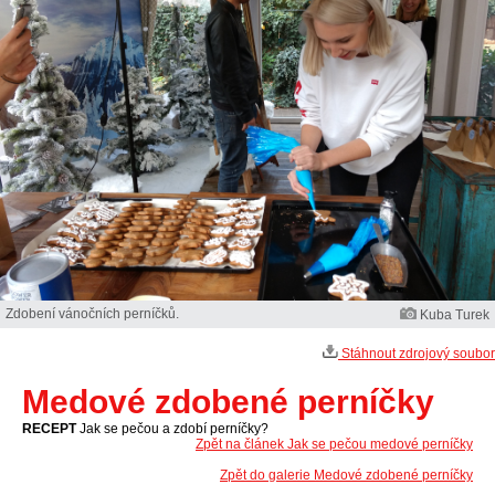
Zdobení vánočních perníčků.
Kuba Turek
Stáhnout zdrojový soubor
Medové zdobené perníčky
RECEPT
Jak se pečou a zdobí perníčky?
Zpět na článek Jak se pečou medové perníčky
Zpět do galerie Medové zdobené perníčky