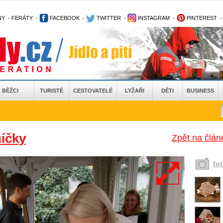
NY
-
FERÁTY
-
FACEBOOK
-
TWITTER
-
INSTAGRAM
-
PINTEREST
BĚŽCI
TURISTÉ
CESTOVATELÉ
LYŽAŘI
DĚTI
BUSINESS
íčky
Zpět na člá
fo